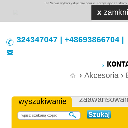
Ten Serwis wykorzystuje pliki cookie. Korzystając ze stron
x
zamkni
324347047 | +48693866704 |
KONT
›
Akcesoria
›
zaawansowa
wyszukiwanie
Szukaj