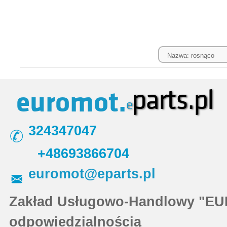
parts.pl
euromot.
e
324347047
+48693866704
euromot@eparts.pl
Zakład Usługowo-Handlowy "EU
odpowiedzialnością