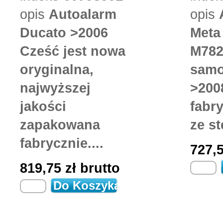
opis
Autoalarm
opis
Ducato >2006
Meta
Cześć jest nowa
M782
oryginalna,
samo
najwyższej
>200
jakości
fabr
zapakowana
ze st
fabrycznie....
727,
819,75 zł
brutto
Do Koszyka