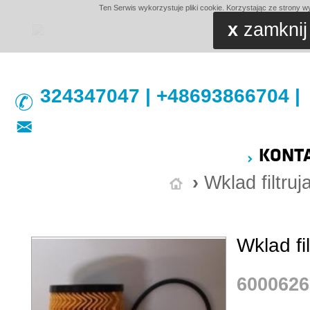
Ten Serwis wykorzystuje pliki cookie. Korzystając ze strony w
x
zamknij
324347047 | +48693866704 |
KONT
›
Wklad filtruj
Wklad fi
6000626