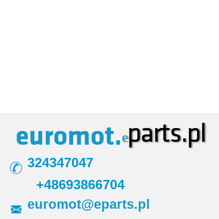
parts.pl
euromot.
e
324347047
+48693866704
euromot@eparts.pl